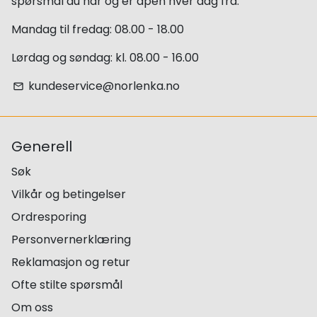
spørsmål du har og er åpen hver dag fra:
Mandag til fredag: 08.00 - 18.00
Lørdag og søndag: kl. 08.00 - 16.00
kundeservice@norlenka.no
email
Generell
Søk
Vilkår og betingelser
Ordresporing
Personvernerklæring
Reklamasjon og retur
Ofte stilte spørsmål
Om oss