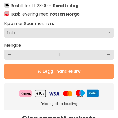
Bestilt før kl. 23:00 =
Sendt i dag
Rask levering med
Posten Norge
Kjøp mer Spar mer:
1 STK.
Mengde
remove
add
Legg i handlekurv
shopping_cart
Enkel og sikker betaling