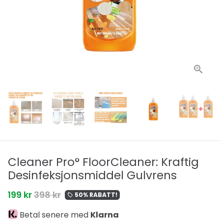
Cleaner Pro° FloorCleaner: Kraftig
Desinfeksjonsmiddel Gulvrens
199 kr
398 kr
50% RABATT!
local_offer
Betal senere med
Klarna