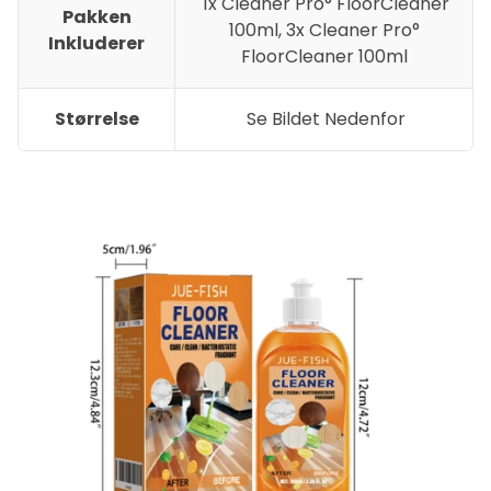
1x Cleaner Pro° FloorCleaner
Pakken
100ml, 3x Cleaner Pro°
Inkluderer
FloorCleaner 100ml
Størrelse
Se Bildet Nedenfor