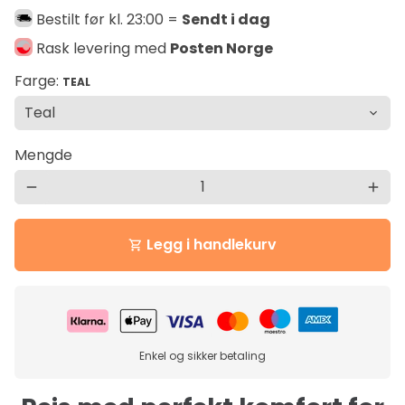
Bestilt før kl. 23:00 =
Sendt i dag
Rask levering med
Posten Norge
Farge:
TEAL
Mengde
remove
add
Legg i handlekurv
shopping_cart
Enkel og sikker betaling