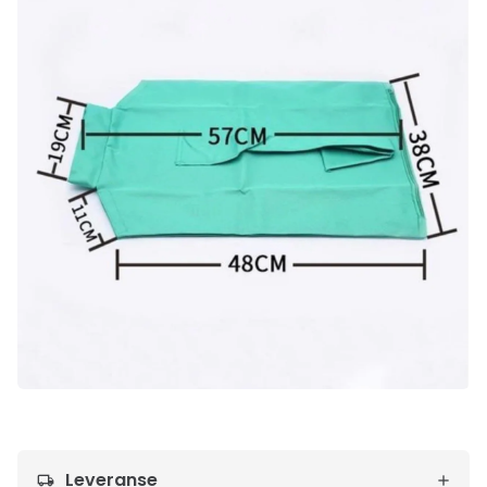
Leveranse
local_shipping