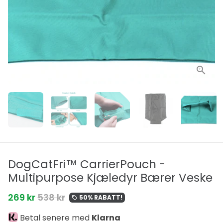
DogCatFri™ CarrierPouch -
Multipurpose Kjæledyr Bærer Veske
269 kr
538 kr
50% RABATT!
local_offer
Betal senere med
Klarna