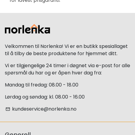
for lavest prisgaranti.
Velkommen til Norlenka! Vi er en butikk spesiallaget
til å tilby de beste produktene for hjemmet ditt.
Vi er tilgjengelige 24 timer i døgnet via e-post for alle
spørsmål du har og er åpen hver dag fra:
Mandag til fredag: 08.00 - 18.00
Lørdag og søndag: kl. 08.00 - 16.00
kundeservice@norlenka.no
email
Generell