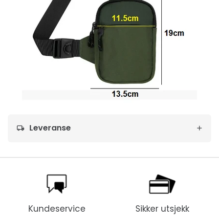
Leveranse
local_shipping
Kundeservice
Sikker utsjekk