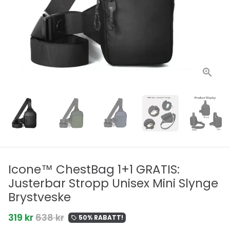
Icone™ ChestBag 1+1 GRATIS:
Justerbar Stropp Unisex Mini Slynge
Brystveske
319 kr
638 kr
50% RABATT!
local_offer