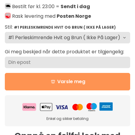
Bestilt før kl. 23:00 =
Sendt i dag
Rask levering med
Posten Norge
Stil:
#1 PERLESKIMRENDE HVIT OG BRUN ( IKKE PÅ LAGER)
Gi meg beskjed når dette produktet er tilgjengelig:
Varsle meg
notifications_active
Enkel og sikker betaling