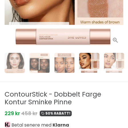
ContourStick - Dobbelt Farge
Kontur Sminke Pinne
229 kr
458 kr
50% RABATT!
local_offer
Betal senere med
Klarna