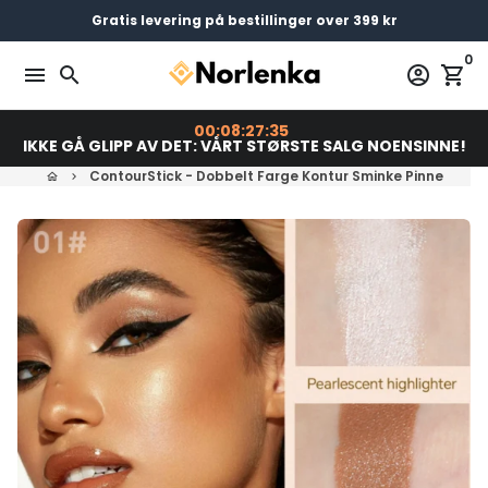
Gå
Gratis levering på bestillinger over 399 kr
Bestill før 23:00 = Sendes i dag
Betal senere med
videre
0
til
menu
search
account_circle
shopping_cart
innholdet
00:08:27:34
IKKE GÅ GLIPP AV DET: VÅRT STØRSTE SALG NOENSINNE!
ContourStick - Dobbelt Farge Kontur Sminke Pinne
home
keyboard_arrow_right