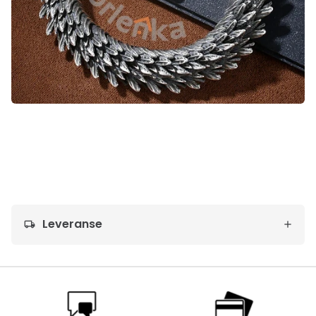
Leveranse
local_shipping