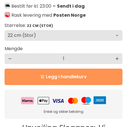
Bestilt før kl. 23:00 =
Sendt i dag
Rask levering med
Posten Norge
Størrelse:
22 CM (STOR)
Mengde
remove
add
Legg i handlekurv
shopping_cart
Enkel og sikker betaling