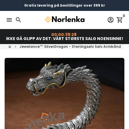
Gå
Gratis levering på bestillinger over 399 kr
Bestill før 23:00 = Sendes i dag
Betal senere med
videre
0
til
menu
search
account_circle
shopping_cart
innholdet
00:00:39:27
IKKE GÅ GLIPP AV DET: VÅRT STØRSTE SALG NOENSINNE!
Jewelance™ SilverDragon - Sterlingsølv Sølv Armbånd
home
keyboard_arrow_right