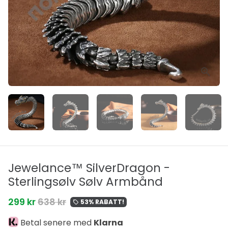
Jewelance™ SilverDragon -
Sterlingsølv Sølv Armbånd
299 kr
638 kr
53% RABATT!
local_offer
Betal senere med
Klarna