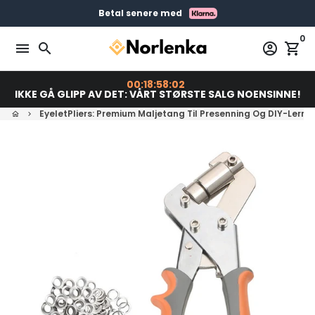
Gå
Gratis levering på bestillinger over 399 kr
Bestill før 23:00 = Sendes i dag
Betal senere med
videre
0
til
menu
search
account_circle
shopping_cart
innholdet
00:18:58:01
IKKE GÅ GLIPP AV DET: VÅRT STØRSTE SALG NOENSINNE!
EyeletPliers: Premium Maljetang Til Presenning Og DIY-Lerre
home
keyboard_arrow_right