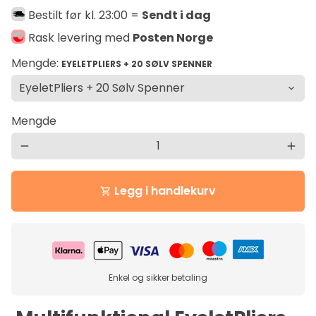
Bestilt før kl. 23:00 =
Sendt i dag
Rask levering med
Posten Norge
Mengde:
EYELETPLIERS + 20 SØLV SPENNER
Mengde
remove
add
Legg i handlekurv
shopping_cart
Enkel og sikker betaling