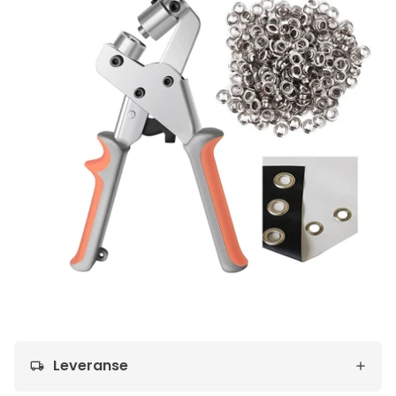
Leveranse
local_shipping