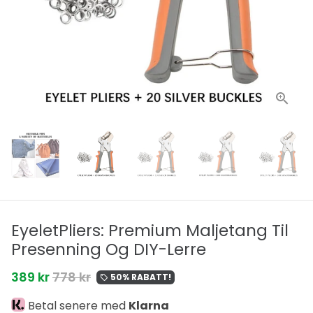
EyeletPliers: Premium Maljetang Til
Presenning Og DIY-Lerre
389 kr
778 kr
50% RABATT!
local_offer
Betal senere med
Klarna