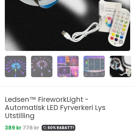
Ledsen™ FireworkLight -
Automatisk LED Fyrverkeri Lys
Utstilling
389 kr
778 kr
50% RABATT!
local_offer