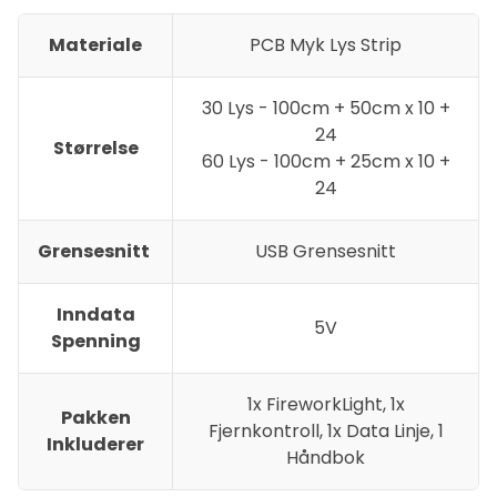
Materiale
PCB Myk Lys Strip
30 Lys - 100cm + 50cm x 10 +
24
Størrelse
60 Lys - 100cm + 25cm x 10 +
24
Grensesnitt
USB Grensesnitt
Inndata
5V
Spenning
1x FireworkLight, 1x
Pakken
Fjernkontroll, 1x Data Linje, 1
Inkluderer
Håndbok