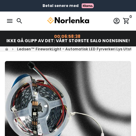
Gå
Gratis levering på bestillinger over 399 kr
Bestill før 23:00 = Sendes i dag
Betal senere med
videre
0
til
menu
search
account_circle
shopping_cart
innholdet
00:06:58:37
IKKE GÅ GLIPP AV DET: VÅRT STØRSTE SALG NOENSINNE!
Ledsen™ FireworkLight - Automatisk LED Fyrverkeri Lys Utstill
home
keyboard_arrow_right