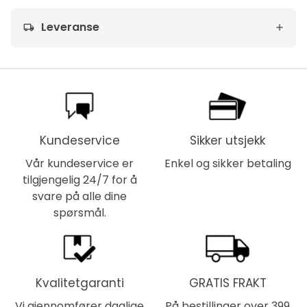
Leveranse
local_shipping
Kundeservice
Sikker utsjekk
Vår kundeservice er
Enkel og sikker betaling
tilgjengelig 24/7 for å
svare på alle dine
spørsmål.
Kvalitetgaranti
GRATIS FRAKT
Vi gjennomfører daglige
På bestillinger over 399