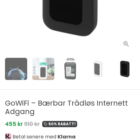
GoWiFi – Bærbar Trådløs Internett
Adgang
455 kr
910 kr
50% RABATT!
local_offer
Betal senere med
Klarna