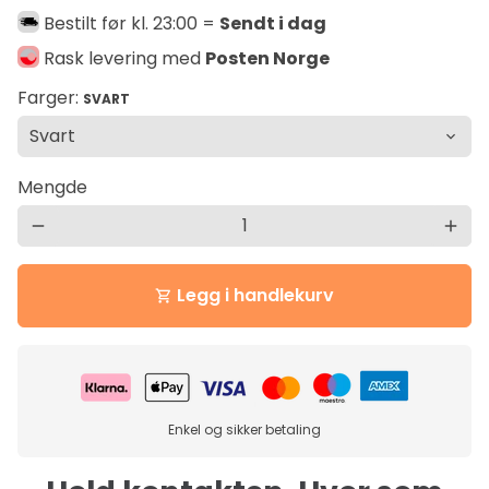
Bestilt før kl. 23:00 =
Sendt i dag
Rask levering med
Posten Norge
Farger:
SVART
Mengde
remove
add
Legg i handlekurv
shopping_cart
Enkel og sikker betaling