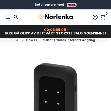
Gå
Gratis levering på bestillinger over 399 kr
Bestill før 23:00 = Sendes i dag
Betal senere med
videre
0
til
menu
search
account_circle
shopping_cart
innholdet
00:05:55:08
IKKE GÅ GLIPP AV DET: VÅRT STØRSTE SALG NOENSINNE!
GoWiFi – Bærbar Trådløs Internett Adgang
home
keyboard_arrow_right