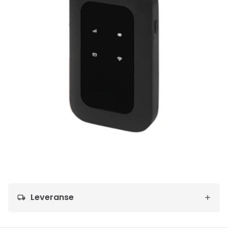
Leveranse
local_shipping