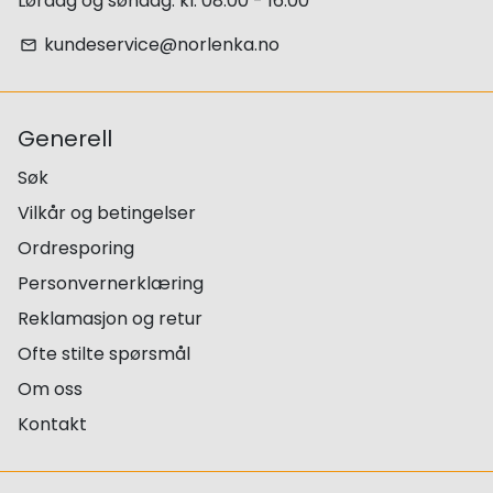
Lørdag og søndag: kl. 08.00 - 16.00
kundeservice@norlenka.no
email
Generell
Søk
Vilkår og betingelser
Ordresporing
Personvernerklæring
Reklamasjon og retur
Ofte stilte spørsmål
Om oss
Kontakt