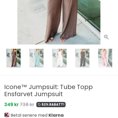
Icone™ Jumpsuit: Tube Topp
Ensfarvet Jumpsuit
349 kr
738 kr
52% RABATT!
local_offer
Betal senere med
Klarna