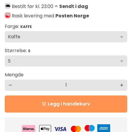
Bestilt før kl. 23:00 =
Sendt i dag
Rask levering med
Posten Norge
Farge:
KAFFE
Størrelse:
S
Mengde
remove
add
Legg i handlekurv
shopping_cart