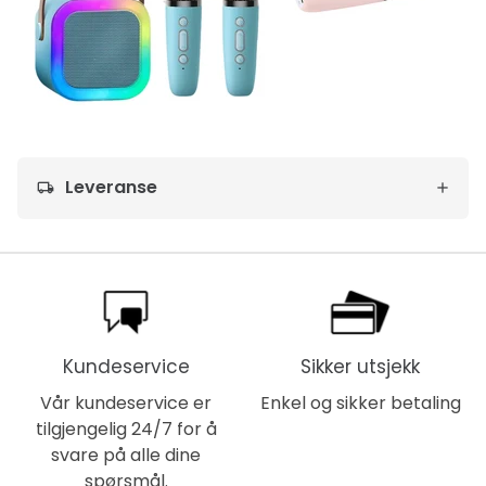
Leveranse
local_shipping
Kundeservice
Sikker utsjekk
Vår kundeservice er
Enkel og sikker betaling
tilgjengelig 24/7 for å
svare på alle dine
spørsmål.