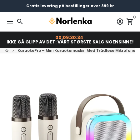
Gå
Gratis levering på bestillinger over 399 kr
Bestill før 23:00 = Sendes i dag
Betal senere med
videre
0
til
menu
search
account_circle
shopping_cart
innholdet
00:09:30:33
IKKE GÅ GLIPP AV DET: VÅRT STØRSTE SALG NOENSINNE!
KaraokePro – Mini Karaokemaskin Med Trådløse Mikrofoner
home
keyboard_arrow_right