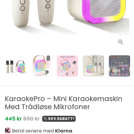
KaraokePro – Mini Karaokemaskin
Med Trådløse Mikrofoner
445 kr
890 kr
50% RABATT!
local_offer
Betal senere med
Klarna