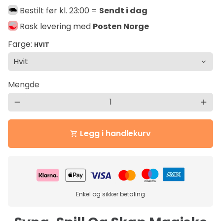
Bestilt før kl. 23:00 =
Sendt i dag
Rask levering med
Posten Norge
Farge:
HVIT
Mengde
remove
add
Legg i handlekurv
shopping_cart
Enkel og sikker betaling