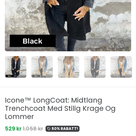
Icone™ LongCoat: Midtlang
Trenchcoat Med Stilig Krage Og
Lommer
529 kr
1.058 kr
50% RABATT!
local_offer