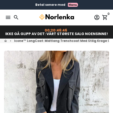
Gå
Gratis levering på bestillinger over 399 kr
Bestill før 23:00 = Sendes i dag
Betal senere med
videre
0
til
menu
search
account_circle
shopping_cart
innholdet
00:20:46:45
IKKE GÅ GLIPP AV DET: VÅRT STØRSTE SALG NOENSINNE!
Icone™ LongCoat: Midtlang Trenchcoat Med Stilig Krage O
home
keyboard_arrow_right