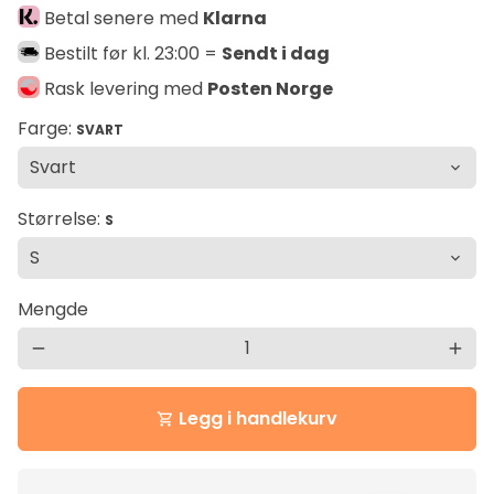
Betal senere med
Klarna
Bestilt før kl. 23:00 =
Sendt i dag
Rask levering med
Posten Norge
Farge:
SVART
Størrelse:
S
Mengde
remove
add
Legg i handlekurv
shopping_cart