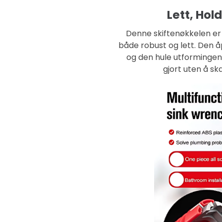
Lett, Ho
Denne skiftenøkkelen er 
både robust og lett. Den åp
og den hule utformingen 
gjort uten å s