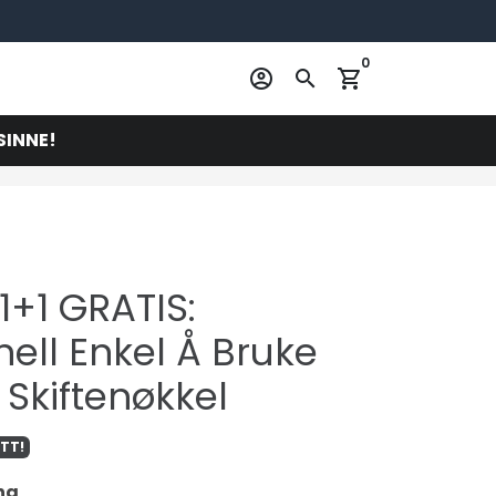
0
account_circle
search
shopping_cart
SINNE!
1+1 GRATIS:
nell Enkel Å Bruke
Skiftenøkkel
TT!
na