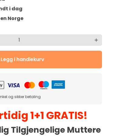
ndt i dag
ten Norge
add
Legg i handlekurv
nkel og sikker betaling
tidig 1+1 GRATIS!
g Tilgjengelige Muttere