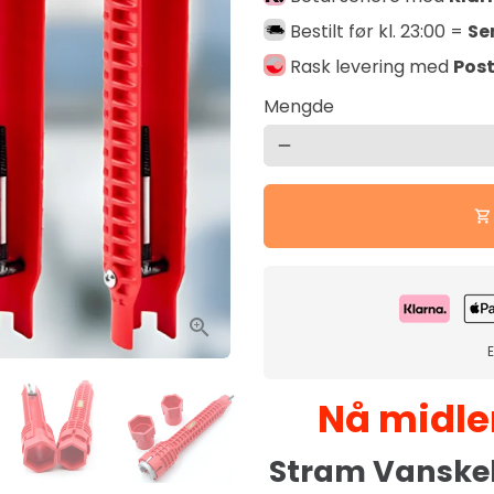
Bestilt før kl. 23:00 =
Se
Rask levering med
Pos
Mengde
remove
shopping_cart
E
Nå midler
Stram Vanskeli