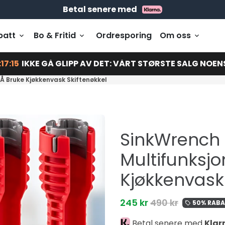
Gratis levering på bestillinger over 399 kr
Bestill før 23:00 = Sendes i dag
Betal senere med
batt
Bo & Fritid
Ordresporing
Om oss
keyboard_arrow_down
keyboard_arrow_down
keyboard_arrow_down
17:13
IKKE GÅ GLIPP AV DET: VÅRT STØRSTE SALG NOEN
 Å Bruke Kjøkkenvask Skiftenøkkel
SinkWrench 
Multifunksjo
Kjøkkenvask 
245 kr
490 kr
50% RABA
local_offer
Betal senere med
Klar