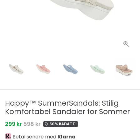
Happy™ SummerSandals: Stilig
Komfortabel Sandaler for Sommer
299 kr
598 kr
50% RABATT!
local_offer
Betal senere med
Klarna