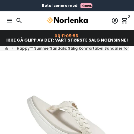
Gå
Gratis levering på bestillinger over 399 kr
Bestill før 23:00 = Sendes i dag
Betal senere med
videre
0
til
menu
search
account_circle
shopping_cart
innholdet
00:11:09:55
IKKE GÅ GLIPP AV DET: VÅRT STØRSTE SALG NOENSINNE!
Happy™ SummerSandals: Stilig Komfortabel Sandaler for 
home
keyboard_arrow_right