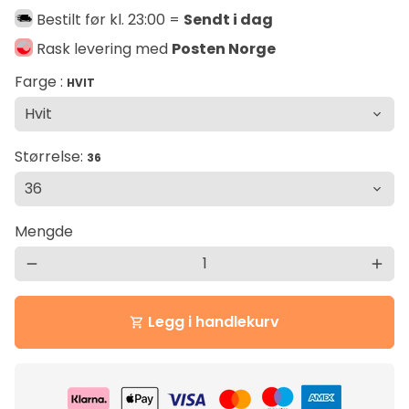
Bestilt før kl. 23:00 =
Sendt i dag
Rask levering med
Posten Norge
Farge :
HVIT
Størrelse:
36
Mengde
remove
add
Legg i handlekurv
shopping_cart