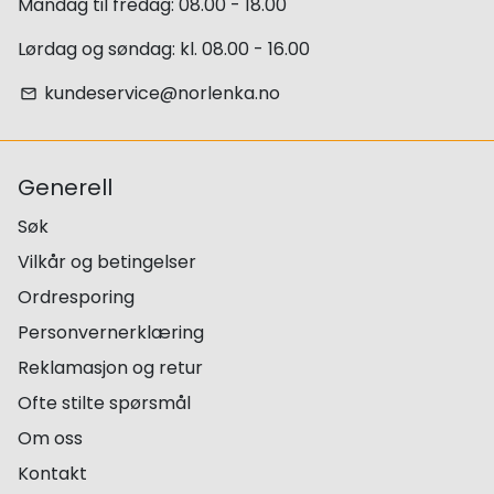
Mandag til fredag: 08.00 - 18.00
Lørdag og søndag: kl. 08.00 - 16.00
kundeservice@norlenka.no
email
Generell
Søk
Vilkår og betingelser
Ordresporing
Personvernerklæring
Reklamasjon og retur
Ofte stilte spørsmål
Om oss
Kontakt