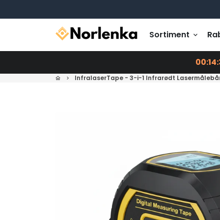
Gå
videre
til
Sortiment
Ra
keyboard_arrow_down
innholdet
00:14:
InfralaserTape - 3-i-1 Infrarødt Lasermåleb
home
keyboard_arrow_right