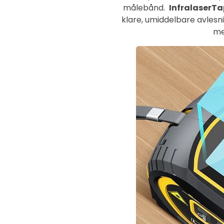
målebånd.
InfralaserTa
klare, umiddelbare avlesnin
me