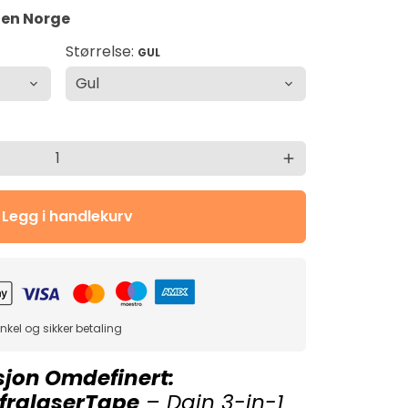
ten Norge
Størrelse:
GUL
add
Legg i handlekurv
nkel og sikker betaling
sjon Omdefinert:
nfralaserTape
– Dain 3-in-1