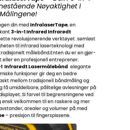
Enestående Nøyaktighet i
Målingene!
ngen din med
InfralaserTape
, en
kant
3-in-1 Infrared Infrarødt
ette revolusjonerende verktøyet sømløst
eten til infrarød laserteknologi med
radisjonelt målebånd.Enten du er en gjør-
 eller en profesjonell entreprenør.
n-1 Infrarødt Lasermålebånd
elegante
miske funksjoner gir deg en bedre
askt mellom tradisjonell båndmåling og
g få umiddelbare, pålitelige avlesninger på
displayet. Si farvel til begrensningene ved
og ønsk velkommen til en raskere og mer
 avstander, arealer og volumer på med
pe
– presisjon til fingerspissene.