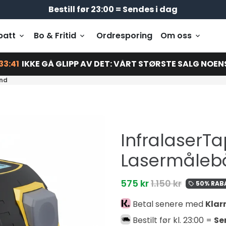
Gratis levering på bestillinger over 399 kr
Bestill før 23:00 = Sendes i dag
Betal senere med
batt
Bo & Fritid
Ordresporing
Om oss
keyboard_arrow_down
keyboard_arrow_down
keyboard_arrow_down
33:39
IKKE GÅ GLIPP AV DET: VÅRT STØRSTE SALG NOEN
ånd
InfralaserTa
Lasermåleb
575 kr
1.150 kr
50% RAB
local_offer
Betal senere med
Klar
Bestilt før kl. 23:00 =
Se