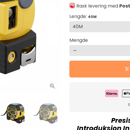
Rask levering med
Pos
Lengde:
40M
Mengde
remove
shopping_cart
E
Presi
Introduksjon
I