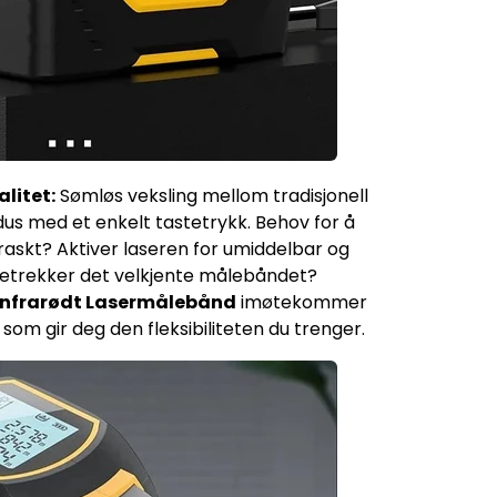
litet:
Sømløs veksling mellom tradisjonell
s med et enkelt tastetrykk. Behov for å
askt? Aktiver laseren for umiddelbar og
oretrekker det velkjente målebåndet?
1 Infrarødt Lasermålebånd
imøtekommer
om gir deg den fleksibiliteten du trenger.