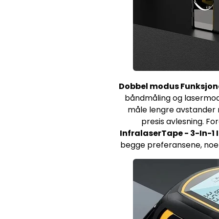
Dobbel modus Funksjona
båndmåling og lasermodu
måle lengre avstander r
presis avlesning. F
InfralaserTape - 3-In-
begge preferansene, noe s